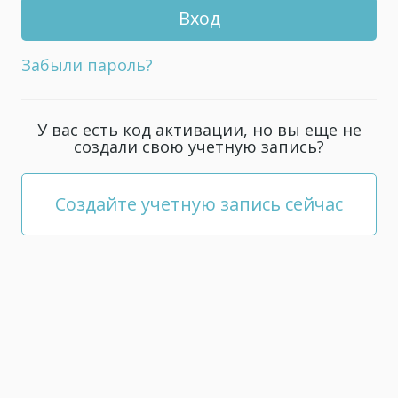
для
вашей
учетной
Забыли пароль?
записи,
он должен
содержать
У вас есть код активации, но вы еще не
не
создали свою учетную запись?
менее
5
символов.
Создайте учетную запись сейчас