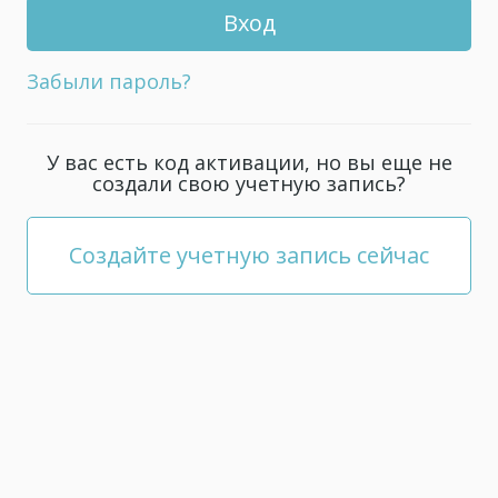
для
вашей
учетной
Забыли пароль?
записи,
он должен
содержать
У вас есть код активации, но вы еще не
не
создали свою учетную запись?
менее
5
символов.
Создайте учетную запись сейчас